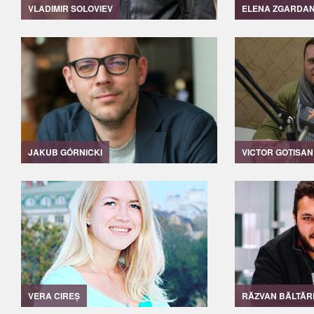
VLADIMIR SOLOVIEV
ELENA ZGARDA
JAKUB GÓRNICKI
VICTOR GOTISAN
VERA CIREȘ
RĂZVAN BĂLTĂR