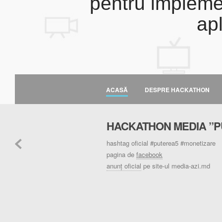
pentru implemen
apl
ACASĂ
DESPRE HACKATHON
HACKATHON MEDIA ”PU
hashtag oficial #puterea5 #monetizare
pagina de
facebook
anunț oficial
pe site-ul media-azi.md